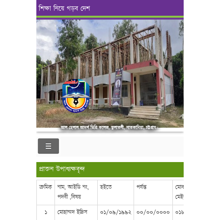
শিক্ষা নিয়ে গড়ব দেশ
আল হেলাল আদর্শ ডিগ্রি কলেজ, তুলাতলী, সাতকানিয়া, চট্টগ্রাম।
প্রাক্তন উপাধ্যক্ষবৃন্দ
ক্রমিক
নাম, আইডি নং,
হইতে
পর্যন্ত
মোবাইল ও ই
ছ
পদবী ,বিষয়
মেইল
১
মোহাম্মদ ইদ্রিস
০১/০৯/১৯৯২
০০/০০/০০০০
০১৮১৯৮০৫৪৯৮