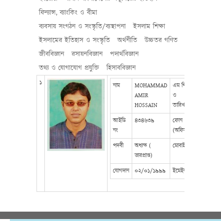
ফিন্যান্স, ব্যাংকিং ও বীমা
ব্যবসায় সংগঠন ও সংস্কৃতি/ব্যস্থাপনা
ইসলাম শিক্ষা
ইসলামের ইতিহাস ও সংস্কৃতি
অর্থনীতি
উচ্চতর গণিত
জীববিজ্ঞান
রসায়নবিজ্ঞান
পদার্থবিজ্ঞান
তথ্য ও যোগাযোগ প্রযুক্তি
হিসাববিজ্ঞান
১
নাম
MOHAMMAD
এম পি
০১/০৬/১৯
AMIR
ও
HOSSAIN
তারিখ
আইডি
৪৩৪৬৩৯
ফোন
013091050
নং
(অফিস)
পদবী
অধ্যক্ষ (
মোবাইল
০১৮২১৭০৮
ভারপ্রাপ্ত)
যোগদান
০২/০১/১৯৯৯
ইমেইল
alhelalco